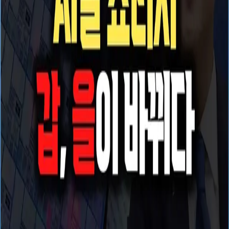
우성짱의 문서
☀️
Toggle theme
전체
YouTube
Article
Tags
Authors
Hub
홈
/
태그 찾기
/
#ai-infrastructure-bottleneck
Tag
1
건
YouTube
1
#
ai-infrastructure-bottleneck
이 태그와 연결된 문서를 한곳에서 모아보고, 함께 자주 등장
하는 연관 태그까지 이어서 탐색할 수 있습니다.
연관 태그
#
foundry-capacity
공동문서
1
· 연관도
100
%
#
foundry-capacity-
bottleneck
공동문서
1
· 연관도
100
%
#
robotics-deployment-stack
공동문서
1
· 연관도
100
%
#
robotics-manufacturing
공동문서
1
·
연관도
100
%
#
intel-foundry
공동문서
1
· 연관도
58
%
#
supply-
chain-breakdown
공동문서
1
· 연관도
58
%
#
samsung-foundry
공동
문서
1
· 연관도
50
%
#
sector-deep-dive
공동문서
1
· 연관도
41
%
#
advanced-packaging
공동문서
1
· 연관도
32
%
#
tesla
공동문
서
1
· 연관도
19
%
YouTube
2026년 5월 15일