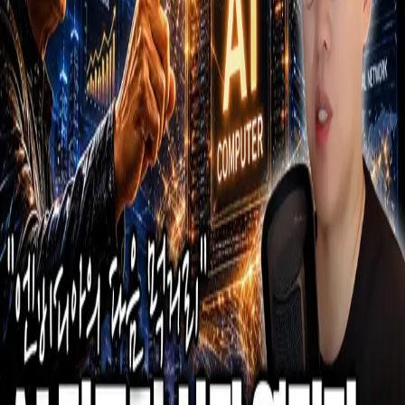
우성짱의 문서
☀️
Toggle theme
전체
YouTube
Article
Tags
Authors
Hub
홈
/
태그 찾기
/
#edge-computing
Tag
2
건
YouTube
1
Article
1
#
edge-computing
이 태그와 연결된 문서를 한곳에서 모아보고, 함께 자주 등장
하는 연관 태그까지 이어서 탐색할 수 있습니다.
연관 태그
#
ai-development-acceleration
공동문서
1
· 연관도
71
%
#
ai-pc-
megacycle
공동문서
1
· 연관도
71
%
#
arm-windows
공동문서
1
·
연관도
71
%
#
developer-role-shift
공동문서
1
· 연관도
71
%
#
edge-
js
공동문서
1
· 연관도
71
%
#
mediatek
공동문서
1
· 연관도
71
%
#
nodejs-runtime
공동문서
1
· 연관도
71
%
#
product-build-story
공동문서
1
· 연관도
71
%
#
wasmer
공동문서
1
· 연관도
71
%
#
webassembly
공동문서
1
· 연관도
71
%
Article
2026년 6월 3일