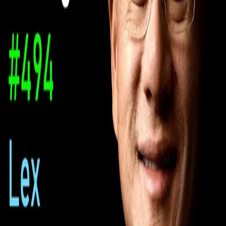
우성짱의 문서
☀️
Toggle theme
전체
YouTube
Article
Tags
Authors
Hub
홈
/
태그 찾기
/
#ai-infrastructure-systems
Tag
1
건
YouTube
1
#
ai-infrastructure-systems
이 태그와 연결된 문서를 한곳에서 모아보고, 함께 자주 등장
하는 연관 태그까지 이어서 탐색할 수 있습니다.
연관 태그
#
compute-power-bottleneck
공동문서
1
· 연관도
100
%
#
datacenter-
power-architecture
공동문서
1
· 연관도
100
%
#
geforce
공동문서
1
· 연관도
100
%
#
gpu-compute-platforms
공동문서
1
· 연관도
100
%
#
system-design-interview
공동문서
1
· 연관도
100
%
#
market-
psychology
공동문서
1
· 연관도
20
%
#
semiconductor-supply-chain
공동문서
1
· 연관도
17
%
#
jensen-huang
공동문서
1
· 연관도
16
%
#
energy-infrastructure
공동문서
1
· 연관도
15
%
#
capex-cycle
공동문서
1
· 연관도
6
%
YouTube
2026년 3월 23일