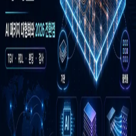
우성짱의 문서
☀️
Toggle theme
전체
YouTube
Article
Tags
Authors
Hub
홈
/
태그 찾기
/
#absolics
Tag
1
건
Article
1
#
absolics
이 태그와 연결된 문서를 한곳에서 모아보고, 함께 자주 등장
하는 연관 태그까지 이어서 탐색할 수 있습니다.
연관 태그
#
ai-accelerator-packaging
공동문서
1
· 연관도
100
%
#
ai-package-
scaling
공동문서
1
· 연관도
100
%
#
copos
공동문서
1
· 연관도
100
%
#
glass-substrate-cycle
공동문서
1
· 연관도
100
%
#
investment-map
공동문서
1
· 연관도
100
%
#
multi-
application-packaging
공동문서
1
· 연관도
100
%
#
supply-chain-
map
공동문서
1
· 연관도
100
%
#
tgv-process-bottleneck
공동문서
1
· 연관도
100
%
#
through-glass-via
공동문서
1
· 연관도
100
%
#
glass-substrate
공동문서
1
· 연관도
71
%
Article
2026년 5월 8일