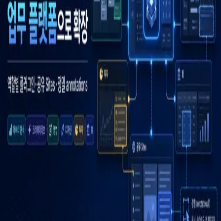
우성짱의 문서
☀️
Toggle theme
전체
YouTube
Article
Tags
Authors
Hub
홈
/
태그 찾기
/
#codex-sites
Tag
1
건
Article
1
#
codex-sites
이 태그와 연결된 문서를 한곳에서 모아보고, 함께 자주 등장
하는 연관 태그까지 이어서 탐색할 수 있습니다.
연관 태그
#
interactive-workspaces
공동문서
1
· 연관도
100
%
#
platform-
expansion-brief
공동문서
1
· 연관도
100
%
#
agentic-knowledge-
work
공동문서
1
· 연관도
58
%
#
enterprise-ai-platforms
공동문서
1
· 연관도
38
%
#
product-announcement
공동문서
1
· 연관도
22
%
#
codex
공동문서
1
· 연관도
15
%
#
chatgpt
공동문서
1
· 연관
도
13
%
#
openai
공동문서
1
· 연관도
5
%
Article
2026년 6월 2일
Codex for every role, tool, and workflow