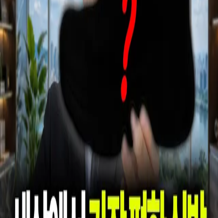
우성짱의 문서
☀️
Toggle theme
전체
YouTube
Article
Tags
Authors
Hub
홈
/
태그 찾기
/
#arch-support
Tag
1
건
YouTube
1
#
arch-support
이 태그와 연결된 문서를 한곳에서 모아보고, 함께 자주 등장
하는 연관 태그까지 이어서 탐색할 수 있습니다.
연관 태그
#
comfort-over-style
공동문서
1
· 연관도
100
%
#
comfort-shoes
공동
문서
1
· 연관도
100
%
#
consumer-product-test
공동문서
1
· 연관도
100
%
#
footwear-ergonomics
공동문서
1
· 연관도
100
%
#
hands-
free-fit
공동문서
1
· 연관도
100
%
#
hands-free-footwear
공동문서
1
· 연관도
100
%
#
lee-jae-yong
공동문서
1
· 연관도
100
%
#
skechers
공동문서
1
· 연관도
100
%
#
walking-over-running
공동문서
1
· 연
관도
100
%
#
samsung-electronics
공동문서
1
· 연관도
8
%
YouTube
2026년 5월 31일