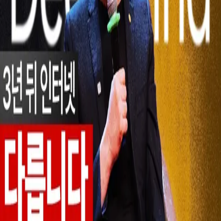
우성짱의 문서
☀️
Toggle theme
전체
YouTube
Article
Tags
Authors
Hub
홈
/
태그 찾기
/
#alpha-genome
Tag
1
건
YouTube
1
#
alpha-genome
이 태그와 연결된 문서를 한곳에서 모아보고, 함께 자주 등장
하는 연관 태그까지 이어서 탐색할 수 있습니다.
연관 태그
#
ai-game-development
공동문서
1
· 연관도
100
%
#
ai-workflow-
integration
공동문서
1
· 연관도
100
%
#
ai-workflows
공동문서
1
·
연관도
100
%
#
fireside-chat
공동문서
1
· 연관도
100
%
#
human-
problem-selection
공동문서
1
· 연관도
100
%
#
scientific-discovery-
ai
공동문서
1
· 연관도
100
%
#
medical-ai
공동문서
1
· 연관도
45
%
#
alphafold
공동문서
1
· 연관도
38
%
#
demis-hassabis
공동문서
1
· 연관도
35
%
#
google-deepmind
공동문서
1
· 연관도
24
%
YouTube
2026년 3월 22일