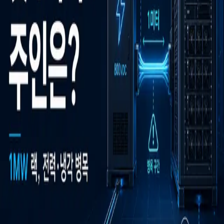
우성짱의 문서
☀️
Toggle theme
전체
YouTube
Article
Tags
Authors
Hub
홈
/
태그 찾기
/
#1mw-rack
Tag
1
건
Article
1
#
1mw-rack
이 태그와 연결된 문서를 한곳에서 모아보고, 함께 자주 등장
하는 연관 태그까지 이어서 탐색할 수 있습니다.
연관 태그
#
1mw-rack-architecture
공동문서
1
· 연관도
100
%
#
amy-hood
공동
문서
1
· 연관도
100
%
#
first-meter-bottleneck
공동문서
1
· 연관도
100
%
#
power-cooling-readiness
공동문서
1
· 연관도
100
%
#
sidecar-power-cabinet
공동문서
1
· 연관도
100
%
#
time-to-
power
공동문서
1
· 연관도
100
%
#
800vdc
공동문서
1
· 연관도
71
%
#
800vdc-power-architecture
공동문서
1
· 연관도
71
%
#
datacenter-cooling
공동문서
1
· 연관도
71
%
#
infrastructure-
thesis
공동문서
1
· 연관도
58
%
Article
2026년 5월 3일