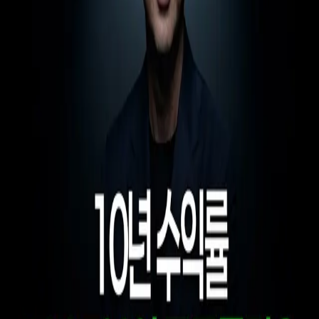
우성짱의 문서
☀️
Toggle theme
전체
YouTube
Article
Tags
Authors
Hub
홈
/
태그 찾기
/
#long-short-equity
Tag
1
건
YouTube
1
#
long-short-equity
이 태그와 연결된 문서를 한곳에서 모아보고, 함께 자주 등장
하는 연관 태그까지 이어서 탐색할 수 있습니다.
연관 태그
#
13f-longs-limited
공동문서
1
· 연관도
100
%
#
alexander-sacerdote
공동문서
1
· 연관도
100
%
#
investor-profile
공동문서
1
· 연관도
100
%
#
portfolio-breakdown
공동문서
1
· 연관도
100
%
#
s-curve-
investing
공동문서
1
· 연관도
100
%
#
tmt-hedge-fund
공동문서
1
·
연관도
100
%
#
whale-rock-capital
공동문서
1
· 연관도
100
%
#
ai-
capex
공동문서
1
· 연관도
50
%
#
semiconductor-equipment
공동문
서
1
· 연관도
45
%
#
ai-infra-capex
공동문서
1
· 연관도
38
%
YouTube
2026년 6월 2일