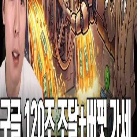
우성짱의 문서
☀️
Toggle theme
전체
YouTube
Article
Tags
Authors
Hub
홈
/
태그 찾기
/
#hyperscaler-credit-cycle
Tag
1
건
YouTube
1
#
hyperscaler-credit-cycle
이 태그와 연결된 문서를 한곳에서 모아보고, 함께 자주 등장
하는 연관 태그까지 이어서 탐색할 수 있습니다.
연관 태그
#
ai-alliance-cycle
공동문서
1
· 연관도
100
%
#
ai-capex-liquidity
공
동문서
1
· 연관도
100
%
#
datacenter-power-demand
공동문서
1
·
연관도
100
%
#
energy-transition-capex
공동문서
1
· 연관도
100
%
#
hyperscaler-credit
공동문서
1
· 연관도
100
%
#
power-grid-
capex
공동문서
1
· 연관도
100
%
#
investment-thesis-note
공동문서
1
· 연관도
71
%
#
youtube-market-breakdown
공동문서
1
· 연관도
50
%
#
berkshire-hathaway
공동문서
1
· 연관도
45
%
#
warren-buffett
공동문서
1
· 연관도
35
%
YouTube
2026년 6월 2일