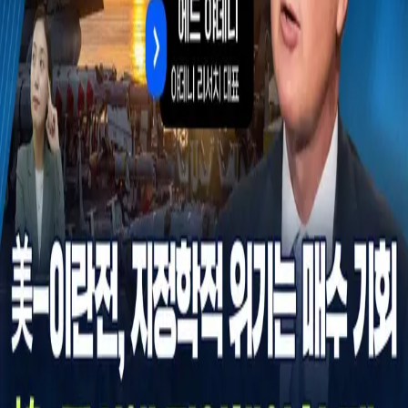
우성짱의 문서
☀️
Toggle theme
전체
YouTube
Article
Tags
Authors
Hub
홈
/
태그 찾기
/
#asia-hardware-catchup
Tag
1
건
YouTube
1
#
asia-hardware-catchup
이 태그와 연결된 문서를 한곳에서 모아보고, 함께 자주 등장
하는 연관 태그까지 이어서 탐색할 수 있습니다.
연관 태그
#
asia-hardware-equities
공동문서
1
· 연관도
100
%
#
defensive-
cyclical-rotation
공동문서
1
· 연관도
100
%
#
m7-payback-reset
공동
문서
1
· 연관도
100
%
#
magnificent-7
공동문서
1
· 연관도
100
%
#
magnificent-7-valuation
공동문서
1
· 연관도
100
%
#
oil-
duration-matters
공동문서
1
· 연관도
100
%
#
private-credit-watch
공
동문서
1
· 연관도
100
%
#
ai-capex-payback
공동문서
1
· 연관도
71
%
#
ed-yardeni
공동문서
1
· 연관도
71
%
#
equity-sector-rotation
공
동문서
1
· 연관도
58
%
YouTube
2026년 3월 8일