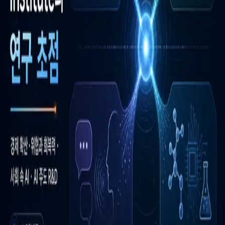
우성짱의 문서
☀️
Toggle theme
전체
YouTube
Article
Tags
Authors
Hub
홈
/
태그 찾기
/
#anthropic-economic-index
Tag
1
건
Article
1
#
anthropic-economic-index
이 태그와 연결된 문서를 한곳에서 모아보고, 함께 자주 등장
하는 연관 태그까지 이어서 탐색할 수 있습니다.
연관 태그
#
ai-diffusion-mapping
공동문서
1
· 연관도
100
%
#
ai-economic-
diffusion
공동문서
1
· 연관도
100
%
#
ai-security-resilience
공동문
서
1
· 연관도
100
%
#
anthropic-fellows
공동문서
1
· 연관도
100
%
#
frontier-lab-observability
공동문서
1
· 연관도
100
%
#
institutional-announcement
공동문서
1
· 연관도
100
%
#
research-agenda
공동문서
1
· 연관도
100
%
#
the-anthropic-
institute
공동문서
1
· 연관도
100
%
#
ai-labor-impact
공동문서
1
·
연관도
71
%
#
frontier-ai-governance
공동문서
1
· 연관도
38
%
Article
2026년 5월 7일