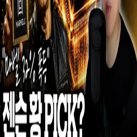
우성짱의 문서
☀️
Toggle theme
전체
YouTube
Article
Tags
Authors
Hub
홈
/
태그 찾기
/
#ai-infra-winners
Tag
1
건
YouTube
1
#
ai-infra-winners
이 태그와 연결된 문서를 한곳에서 모아보고, 함께 자주 등장
하는 연관 태그까지 이어서 탐색할 수 있습니다.
연관 태그
#
ai-credit-risk
공동문서
1
· 연관도
100
%
#
equity-catalyst-check
공
동문서
1
· 연관도
100
%
#
fundamentals-over-hype
공동문서
1
· 연
관도
100
%
#
jensen-signal-risk
공동문서
1
· 연관도
100
%
#
youtube-investment-brief
공동문서
1
· 연관도
50
%
#
marvell-technology
공동문서
1
· 연관도
45
%
#
data-center-
capex
공동문서
1
· 연관도
30
%
#
semiconductor-supply-chain
공동
문서
1
· 연관도
17
%
#
jensen-huang
공동문서
1
· 연관도
16
%
#
micron
공동문서
1
· 연관도
12
%
YouTube
2026년 6월 4일