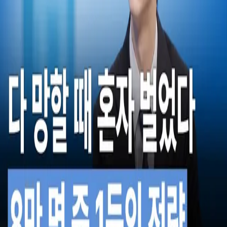
우성짱의 문서
☀️
Toggle theme
전체
YouTube
Article
Tags
Authors
Hub
홈
/
태그 찾기
/
#ai-assisted-investing
Tag
1
건
YouTube
1
#
ai-assisted-investing
이 태그와 연결된 문서를 한곳에서 모아보고, 함께 자주 등장
하는 연관 태그까지 이어서 탐색할 수 있습니다.
연관 태그
#
backtest-bias-control
공동문서
1
· 연관도
100
%
#
backtesting
공동
문서
1
· 연관도
100
%
#
market-neutral-strategy
공동문서
1
· 연관
도
100
%
#
quant-investing
공동문서
1
· 연관도
100
%
#
quant-
investing-guide
공동문서
1
· 연관도
100
%
#
korea-equity-market
공
동문서
1
· 연관도
21
%
#
gemini
공동문서
1
· 연관도
20
%
#
youtube-interview
공동문서
1
· 연관도
20
%
#
sp500
공동문서
1
· 연관도
14
%
#
nvidia
공동문서
1
· 연관도
5
%
YouTube
2026년 5월 20일