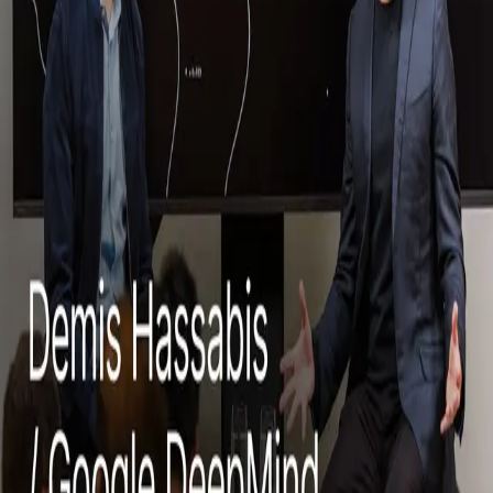
우성짱의 문서
☀️
Toggle theme
전체
YouTube
Article
Tags
Authors
Hub
홈
/
태그 찾기
/
#agi
Tag
1
건
YouTube
1
#
agi
이 태그와 연결된 문서를 한곳에서 모아보고, 함께 자주 등장
하는 연관 태그까지 이어서 탐색할 수 있습니다.
연관 태그
#
demis
공동문서
1
· 연관도
100
%
#
cayc
공동문서
1
· 연관도
35
%
#
organizational-redesign
공동문서
1
· 연관도
9
%
#
change-
management
공동문서
1
· 연관도
8
%
#
ai-architecture
공동문서
1
·
연관도
5
%
#
llm
공동문서
1
· 연관도
3
%
YouTube
2026년 4월 30일
Demis Hassabis: We''''re Three Quarters of the Way
to AGI