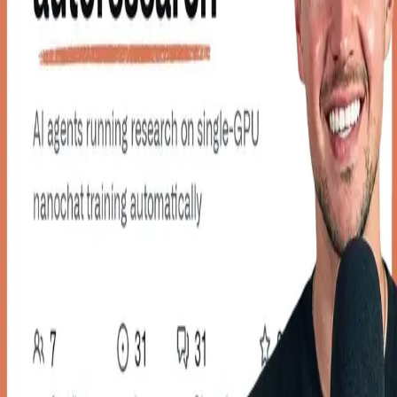
우성짱의 문서
☀️
Toggle theme
전체
YouTube
Article
Tags
Authors
Hub
홈
/
태그 찾기
/
#agent-workflow-breakdown
Tag
1
건
YouTube
1
#
agent-workflow-breakdown
이 태그와 연결된 문서를 한곳에서 모아보고, 함께 자주 등장
하는 연관 태그까지 이어서 탐색할 수 있습니다.
연관 태그
#
closed-loop-experimentation
공동문서
1
· 연관도
100
%
#
growth-
optimization-automation
공동문서
1
· 연관도
100
%
#
llm-agent-
systems
공동문서
1
· 연관도
100
%
#
marketing-automation-demo
공
동문서
1
· 연관도
100
%
#
resource-md
공동문서
1
· 연관도
100
%
#
auto-research
공동문서
1
· 연관도
58
%
#
andrej-karpathy
공
동문서
1
· 연관도
27
%
#
claude-code
공동문서
1
· 연관도
9
%
YouTube
2026년 3월 14일
Claude Code + Autoresearch = SELF-IMPROVING