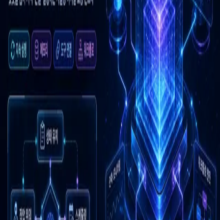
우성짱의 문서
☀️
Toggle theme
전체
YouTube
Article
Tags
Authors
Hub
홈
/
태그 찾기
/
#agent-runtime-layer
Tag
2
건
Article
2
#
agent-runtime-layer
이 태그와 연결된 문서를 한곳에서 모아보고, 함께 자주 등장
하는 연관 태그까지 이어서 탐색할 수 있습니다.
연관 태그
#
agentic-web-infrastructure
공동문서
1
· 연관도
71
%
#
ai-platform-
brief
공동문서
1
· 연관도
71
%
#
autonomous-agent-runtime
공동문
서
1
· 연관도
71
%
#
autonomous-digital-labor
공동문서
1
· 연관도
71
%
#
developer-automation
공동문서
1
· 연관도
71
%
#
developer-
conference-dispatch
공동문서
1
· 연관도
71
%
#
kevin-scott
공동문
서
1
· 연관도
71
%
#
memory-tool-scheduling
공동문서
1
· 연관도
71
%
#
microsoft-build
공동문서
1
· 연관도
71
%
#
open-agent-
interoperability
공동문서
1
· 연관도
71
%
Article
2026년 5월 20일