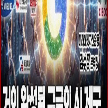
우성짱의 문서
☀️
Toggle theme
전체
YouTube
Article
Tags
Authors
Hub
홈
/
태그 찾기
/
#alphabet-google
Tag
1
건
YouTube
1
#
alphabet-google
이 태그와 연결된 문서를 한곳에서 모아보고, 함께 자주 등장
하는 연관 태그까지 이어서 탐색할 수 있습니다.
연관 태그
#
agentic-ai-platform
공동문서
1
· 연관도
100
%
#
agentic-data-moat
공동문서
1
· 연관도
100
%
#
custom-ai-accelerator
공동문서
1
· 연
관도
100
%
#
google-ai-valuechain
공동문서
1
· 연관도
100
%
#
thematic-etf-breakdown
공동문서
1
· 연관도
100
%
#
tpu-
optical-upcycle
공동문서
1
· 연관도
100
%
#
optical-interconnect
공
동문서
1
· 연관도
45
%
#
google-tpu
공동문서
1
· 연관도
41
%
#
broadcom
공동문서
1
· 연관도
14
%
#
expert-interview
공동문
서
1
· 연관도
9
%
YouTube
2026년 5월 9일