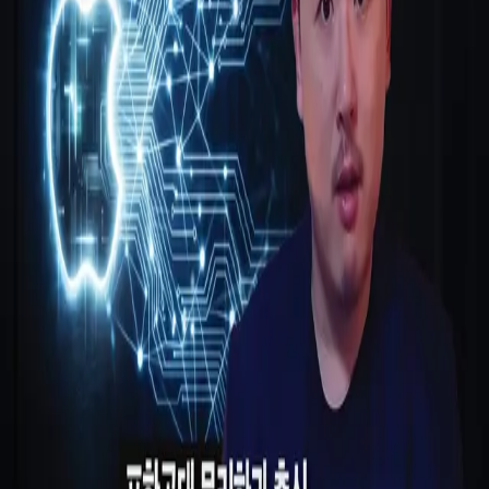
우성짱의 문서
☀️
Toggle theme
전체
YouTube
Article
Tags
Authors
Hub
홈
/
태그 찾기
/
#ai-stack-split
Tag
1
건
YouTube
1
#
ai-stack-split
이 태그와 연결된 문서를 한곳에서 모아보고, 함께 자주 등장
하는 연관 태그까지 이어서 탐색할 수 있습니다.
연관 태그
#
apple-owns-edge
공동문서
1
· 연관도
100
%
#
consumer-ai-
distribution
공동문서
1
· 연관도
100
%
#
memory-beats-models
공동
문서
1
· 연관도
100
%
#
platform-power-thesis
공동문서
1
· 연관도
100
%
#
ai-infrastructure-breakdown
공동문서
1
· 연관도
71
%
#
memory-bandwidth-bottleneck
공동문서
1
· 연관도
58
%
#
ollama
공동문서
1
· 연관도
58
%
#
samsung
공동문서
1
· 연
관도
50
%
#
apple-silicon
공동문서
1
· 연관도
24
%
#
apple
공동문서
1
· 연관도
18
%
YouTube
2026년 4월 18일