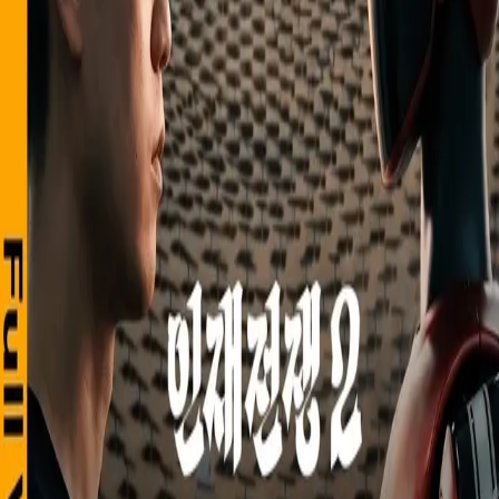
우성짱의 문서
☀️
Toggle theme
전체
YouTube
Article
Tags
Authors
Hub
홈
/
태그 찾기
/
#ai-native-education
Tag
1
건
YouTube
1
#
ai-native-education
이 태그와 연결된 문서를 한곳에서 모아보고, 함께 자주 등장
하는 연관 태그까지 이어서 탐색할 수 있습니다.
연관 태그
#
china-tech-policy
공동문서
1
· 연관도
100
%
#
documentary-series
공동문서
1
· 연관도
100
%
#
drone-economy
공동문서
1
· 연관도
100
%
#
kbs-documentary-insight
공동문서
1
· 연관도
100
%
#
physical-ai-industrialization
공동문서
1
· 연관도
100
%
#
talent-war-2
공동문서
1
· 연관도
100
%
#
humanoid-robots
공
동문서
1
· 연관도
71
%
#
public-broadcast-documentary
공동문서
1
· 연관도
71
%
#
humanoid-robotics
공동문서
1
· 연관도
41
%
#
physical-ai
공동문서
1
· 연관도
22
%
YouTube
2026년 5월 15일