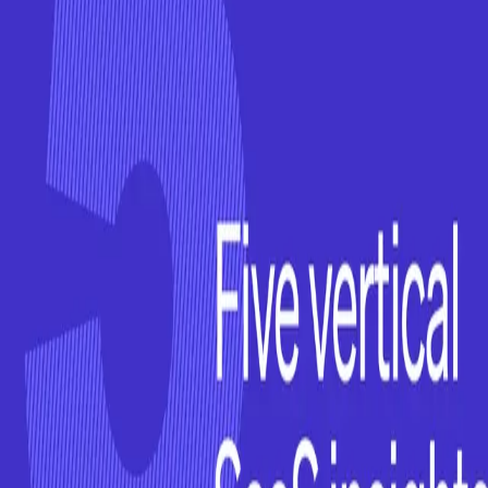
우성짱의 문서
☀️
Toggle theme
전체
YouTube
Article
Tags
Authors
Hub
홈
/
태그 찾기
/
#ai-feature-monetization
Tag
1
건
Article
1
#
ai-feature-monetization
이 태그와 연결된 문서를 한곳에서 모아보고, 함께 자주 등장
하는 연관 태그까지 이어서 탐색할 수 있습니다.
연관 태그
#
agent-readable-commerce
공동문서
1
· 연관도
100
%
#
embedded-
finance
공동문서
1
· 연관도
100
%
#
embedded-finance-expansion
공동문서
1
· 연관도
100
%
#
payments-led-retention
공동문서
1
·
연관도
100
%
#
stripe-sessions
공동문서
1
· 연관도
100
%
#
toast
공
동문서
1
· 연관도
100
%
#
vertical-saas
공동문서
1
· 연관도
100
%
#
vertical-saas-moat
공동문서
1
· 연관도
100
%
#
embedded-
payments
공동문서
1
· 연관도
71
%
#
shopify
공동문서
1
· 연관도
58
%
Article
2026년 5월 11일