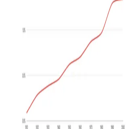
우성짱의 문서
☀️
Toggle theme
전체
YouTube
Article
Tags
Authors
Hub
홈
/
태그 찾기
/
#ai-exposure-uncertainty
Tag
1
건
Article
1
#
ai-exposure-uncertainty
이 태그와 연결된 문서를 한곳에서 모아보고, 함께 자주 등장
하는 연관 태그까지 이어서 탐색할 수 있습니다.
연관 태그
#
ai-labor-exposure
공동문서
1
· 연관도
100
%
#
automation-
demand-paradox
공동문서
1
· 연관도
100
%
#
benedict-evans
공동
문서
1
· 연관도
100
%
#
business-model-disruption
공동문서
1
· 연
관도
100
%
#
business-model-shock
공동문서
1
· 연관도
100
%
#
internet
공동문서
1
· 연관도
100
%
#
job-title-drift
공동문서
1
· 연관도
100
%
#
occupational-statistics
공동문서
1
· 연관도
100
%
#
spreadsheet
공동문서
1
· 연관도
100
%
#
tacit-work-limits
공
동문서
1
· 연관도
100
%
Article
2026년 5월 24일