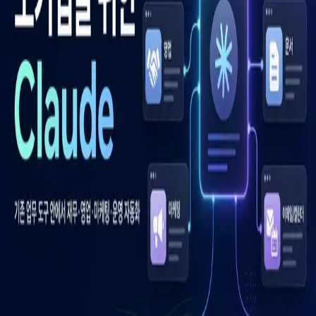
우성짱의 문서
☀️
Toggle theme
전체
YouTube
Article
Tags
Authors
Hub
홈
/
태그 찾기
/
#agentic-business-ops
Tag
1
건
Article
1
#
agentic-business-ops
이 태그와 연결된 문서를 한곳에서 모아보고, 함께 자주 등장
하는 연관 태그까지 이어서 탐색할 수 있습니다.
연관 태그
#
backoffice-automation
공동문서
1
· 연관도
100
%
#
embedded-ai-
tools
공동문서
1
· 연관도
100
%
#
human-approval-loop
공동문서
1
· 연관도
100
%
#
intuit-quickbooks
공동문서
1
· 연관도
100
%
#
smb-ai-automation
공동문서
1
· 연관도
100
%
#
software-
integrations
공동문서
1
· 연관도
100
%
#
ai-productivity-tools
공동
문서
1
· 연관도
71
%
#
paypal
공동문서
1
· 연관도
71
%
#
company-
blog
공동문서
1
· 연관도
33
%
#
claude-cowork
공동문서
1
· 연관
도
32
%
Article
2026년 5월 13일