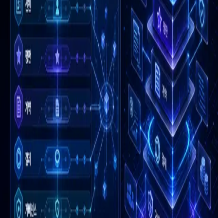
우성짱의 문서
☀️
Toggle theme
전체
YouTube
Article
Tags
Authors
Hub
홈
/
태그 찾기
/
#agent-trust-layer
Tag
1
건
Article
1
#
agent-trust-layer
이 태그와 연결된 문서를 한곳에서 모아보고, 함께 자주 등장
하는 연관 태그까지 이어서 탐색할 수 있습니다.
연관 태그
#
aaron-wright
공동문서
1
· 연관도
100
%
#
agent-market-
infrastructure
공동문서
1
· 연관도
100
%
#
agent-settlement-rails
공
동문서
1
· 연관도
100
%
#
autonomous-agent-economy
공동문서
1
· 연관도
100
%
#
google-a2a
공동문서
1
· 연관도
100
%
#
identity-
enables-reputation
공동문서
1
· 연관도
100
%
#
reputation-enables-
pricing
공동문서
1
· 연관도
100
%
#
technical-stack-map
공동문서
1
· 연관도
100
%
#
x-thread
공동문서
1
· 연관도
33
%
Article
2026년 5월 19일