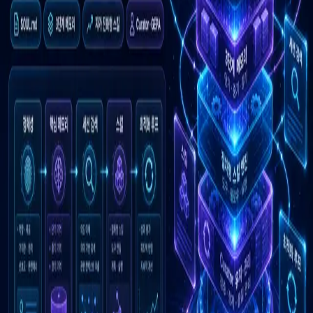
우성짱의 문서
☀️
Toggle theme
전체
YouTube
Article
Tags
Authors
Hub
홈
/
태그 찾기
/
#agent-profile-isolation
Tag
1
건
Article
1
#
agent-profile-isolation
이 태그와 연결된 문서를 한곳에서 모아보고, 함께 자주 등장
하는 연관 태그까지 이어서 탐색할 수 있습니다.
연관 태그
#
procedural-skill-learning
공동문서
1
· 연관도
100
%
#
profile-
isolated-agents
공동문서
1
· 연관도
100
%
#
session-memory-gap
공
동문서
1
· 연관도
100
%
#
soul-md
공동문서
1
· 연관도
100
%
#
x-
thread-masterclass
공동문서
1
· 연관도
100
%
#
persistent-ai-agents
공동문서
1
· 연관도
71
%
#
user-md
공동문서
1
· 연관도
71
%
#
architecture-explainer
공동문서
1
· 연관도
58
%
#
agent-
memory-systems
공동문서
1
· 연관도
50
%
#
memory-md
공동문서
1
· 연관도
50
%
Article
2026년 5월 13일