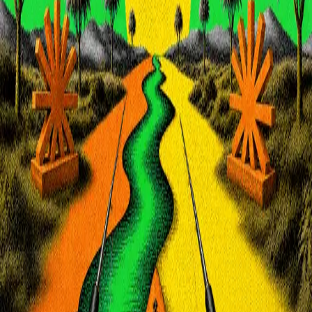
우성짱의 문서
☀️
Toggle theme
전체
YouTube
Article
Tags
Authors
Hub
홈
/
태그 찾기
/
#agent-memory-retrieval
Tag
1
건
Article
1
#
agent-memory-retrieval
이 태그와 연결된 문서를 한곳에서 모아보고, 함께 자주 등장
하는 연관 태그까지 이어서 탐색할 수 있습니다.
연관 태그
#
agent-platform-shift
공동문서
1
· 연관도
100
%
#
developer-
conference-brief
공동문서
1
· 연관도
100
%
#
hosted-agent-runtime
공동문서
1
· 연관도
100
%
#
hosted-agents
공동문서
1
· 연관도
100
%
#
llm-infrastructure
공동문서
1
· 연관도
100
%
#
rate-limit-
expansion
공동문서
1
· 연관도
100
%
#
spacex-colossus
공동문서
1
· 연관도
100
%
#
claude-managed-agents
공동문서
1
· 연관도
41
%
#
developer-tools
공동문서
1
· 연관도
38
%
#
ai-agent
공동문서
1
· 연관도
16
%
Article
2026년 5월 7일