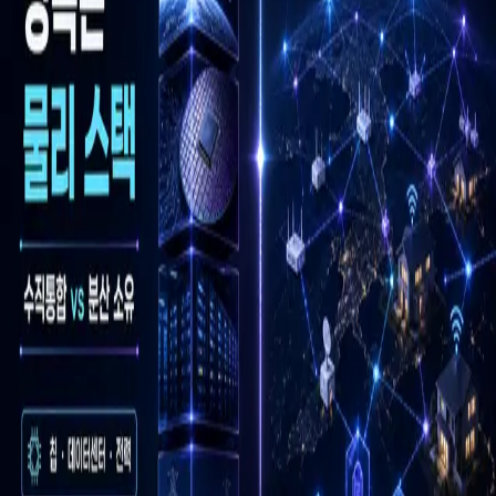
우성짱의 문서
☀️
Toggle theme
전체
YouTube
Article
Tags
Authors
Hub
홈
/
태그 찾기
/
#agent-connectivity-network
Tag
1
건
Article
1
#
agent-connectivity-network
이 태그와 연결된 문서를 한곳에서 모아보고, 함께 자주 등장
하는 연관 태그까지 이어서 탐색할 수 있습니다.
연관 태그
#
ai-infrastructure-control
공동문서
1
· 연관도
100
%
#
infrastructure-
thesis-essay
공동문서
1
· 연관도
100
%
#
ipo-filing-interpretation
공
동문서
1
· 연관도
100
%
#
onchain-settlement
공동문서
1
· 연관도
100
%
#
orbital-compute-stack
공동문서
1
· 연관도
100
%
#
physical-
stack-bottleneck
공동문서
1
· 연관도
100
%
#
physical-stack-control
공동문서
1
· 연관도
100
%
#
spacecoin
공동문서
1
· 연관도
100
%
#
satellite-connectivity
공동문서
1
· 연관도
71
%
#
ai-compute-
infrastructure
공동문서
1
· 연관도
35
%
Article
2026년 6월 2일